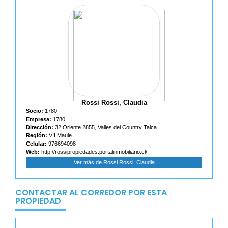
Rossi Rossi, Claudia
Socio:
1780
Empresa:
1780
Dirección:
32 Oriente 2855, Valles del Country Talca
Región:
VII Maule
Celular:
976694098
Web:
http://rossipropiedades.portalinmobiliario.cl/
Ver más de Rossi Rossi, Claudia
CONTACTAR AL CORREDOR POR ESTA
PROPIEDAD