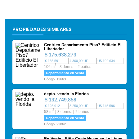
PROPIEDADES SIMILARES
Centrico Departamento Piso7 Edificio El
Libertador
$ 175.638.273
€ 166.591
4.300,00 UF
U$ 192.634
2
106 m
3 dorms.
2 baños
Departamento en Venta
Código: 12663
depto. vendo la Florida
$ 132.749.858
€ 125.912
3.250,00 UF
U$ 145.596
2
58 m
3 dorms.
2 baños
Departamento en Venta
Código: 22062
En Venta - Sitio Costa Huaquen La Ligua