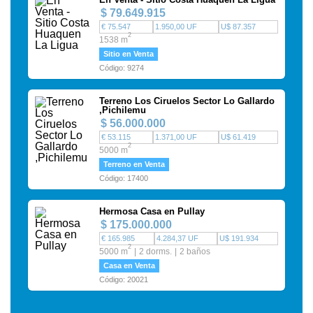
$ 79.649.915
€ 75.547
1.950,00 UF
U$ 87.357
2
1538 m
Sitio en Venta
Código: 9274
Terreno Los Ciruelos Sector Lo Gallardo
,Pichilemu
$ 56.000.000
€ 53.115
1.371,00 UF
U$ 61.419
2
5000 m
Terreno en Venta
Código: 17400
Hermosa Casa en Pullay
$ 175.000.000
€ 165.985
4.284,37 UF
U$ 191.934
2
5000 m
2 dorms.
2 baños
Casa en Venta
Código: 20021