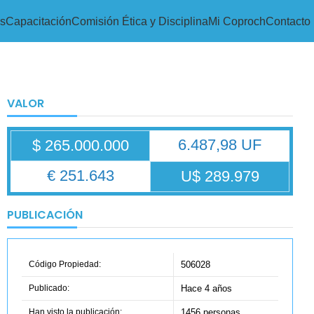
s
Capacitación
Comisión Ética y Disciplina
Mi Coproch
Contacto
VALOR
6.487,98 UF
$ 265.000.000
€ 251.643
U$ 289.979
PUBLICACIÓN
Código Propiedad:
506028
Publicado:
Hace 4 años
Han visto la publicación:
1456 personas