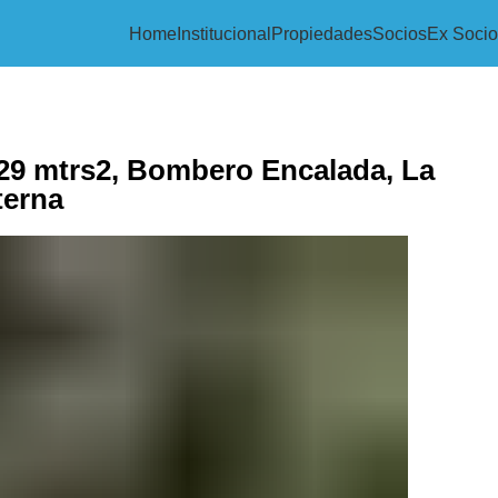
Home
Institucional
Propiedades
Socios
Ex Socio
329 mtrs2, Bombero Encalada, La
terna