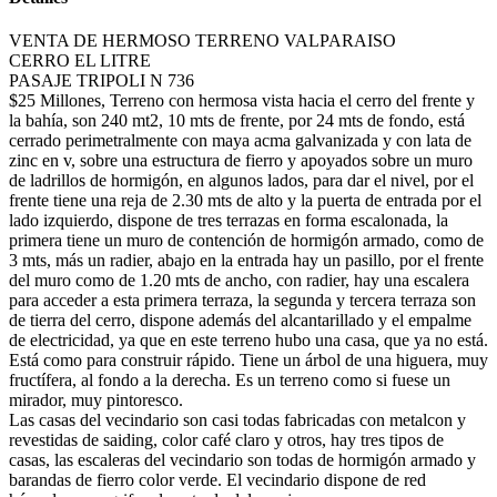
VENTA DE HERMOSO TERRENO VALPARAISO
CERRO EL LITRE
PASAJE TRIPOLI N 736
$25 Millones, Terreno con hermosa vista hacia el cerro del frente y
la bahía, son 240 mt2, 10 mts de frente, por 24 mts de fondo, está
cerrado perimetralmente con maya acma galvanizada y con lata de
zinc en v, sobre una estructura de fierro y apoyados sobre un muro
de ladrillos de hormigón, en algunos lados, para dar el nivel, por el
frente tiene una reja de 2.30 mts de alto y la puerta de entrada por el
lado izquierdo, dispone de tres terrazas en forma escalonada, la
primera tiene un muro de contención de hormigón armado, como de
3 mts, más un radier, abajo en la entrada hay un pasillo, por el frente
del muro como de 1.20 mts de ancho, con radier, hay una escalera
para acceder a esta primera terraza, la segunda y tercera terraza son
de tierra del cerro, dispone además del alcantarillado y el empalme
de electricidad, ya que en este terreno hubo una casa, que ya no está.
Está como para construir rápido. Tiene un árbol de una higuera, muy
fructífera, al fondo a la derecha. Es un terreno como si fuese un
mirador, muy pintoresco.
Las casas del vecindario son casi todas fabricadas con metalcon y
revestidas de saiding, color café claro y otros, hay tres tipos de
casas, las escaleras del vecindario son todas de hormigón armado y
barandas de fierro color verde. El vecindario dispone de red