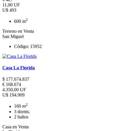
11,00 UF
U$ 493
2
600 m
Terreno en Venta
San Miguel
Código: 15952
Casa La Florida
$ 177.674.837
€ 168.674
4.350,00 UF
U$ 194.909
2
160 m
3 dorms.
2 baños
Casa en Venta