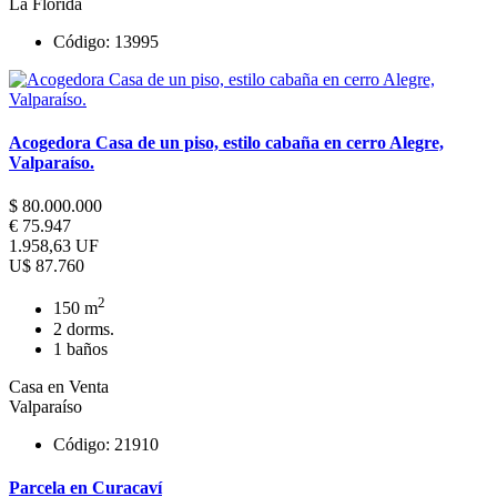
La Florida
Código: 13995
Acogedora Casa de un piso, estilo cabaña en cerro Alegre,
Valparaíso.
$ 80.000.000
€ 75.947
1.958,63 UF
U$ 87.760
2
150 m
2 dorms.
1 baños
Casa en Venta
Valparaíso
Código: 21910
Parcela en Curacaví