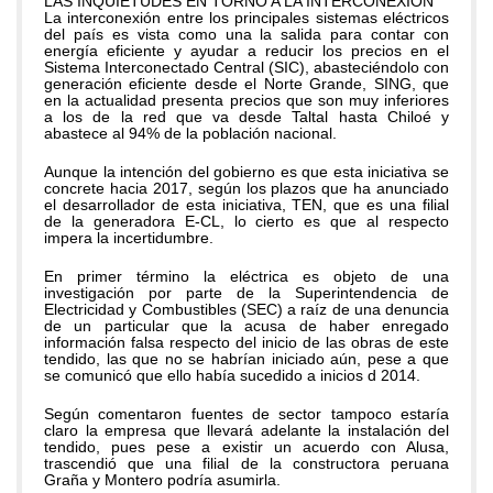
LAS INQUIETUDES EN TORNO A LA INTERCONEXION
La interconexión entre los principales sistemas eléctricos
del país es vista como una la salida para contar con
energía eficiente y ayudar a reducir los precios en el
Sistema Interconectado Central (SIC), abasteciéndolo con
generación eficiente desde el Norte Grande, SING, que
en la actualidad presenta precios que son muy inferiores
a los de la red que va desde Taltal hasta Chiloé y
abastece al 94% de la población nacional.
Aunque la intención del gobierno es que esta iniciativa se
concrete hacia 2017, según los plazos que ha anunciado
el desarrollador de esta iniciativa, TEN, que es una filial
de la generadora E-CL, lo cierto es que al respecto
impera la incertidumbre.
En primer término la eléctrica es objeto de una
investigación por parte de la Superintendencia de
Electricidad y Combustibles (SEC) a raíz de una denuncia
de un particular que la acusa de haber enregado
información falsa respecto del inicio de las obras de este
tendido, las que no se habrían iniciado aún, pese a que
se comunicó que ello había sucedido a inicios d 2014.
Según comentaron fuentes de sector tampoco estaría
claro la empresa que llevará adelante la instalación del
tendido, pues pese a existir un acuerdo con Alusa,
trascendió que una filial de la constructora peruana
Graña y Montero podría asumirla.