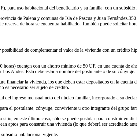
, para uso habitacional del beneficiario y su familia, con un subsidi
provincia de Palena y comunas de Isla de Pascua y Juan Fernández.350 U
de reserva de hora se encuentra habilitado. También puede solicitar hor
 posibilidad de complementar el valor de la vivienda con un crédito hip
:00 horas) cuenten con un ahorro mínimo de 50 UF, en una cuenta de ahor
Los Andes. Ésta debe estar a nombre del postulante o de su cónyuge.
para financiar la vivienda, los que deben estar depositados en la cuenta
o es necesario ser sujeto de crédito.
tal del ingreso mensual neto del núcleo familiar, incorporado a su decla
para el postulante, cónyuge, conviviente u otro integrante del grupo fami
 o sitio; en este último caso, sólo se puede postular para construir en di
 sean aptos para construir una vivienda (lo que deberá ser acreditado 
 subsidio habitacional vigente.