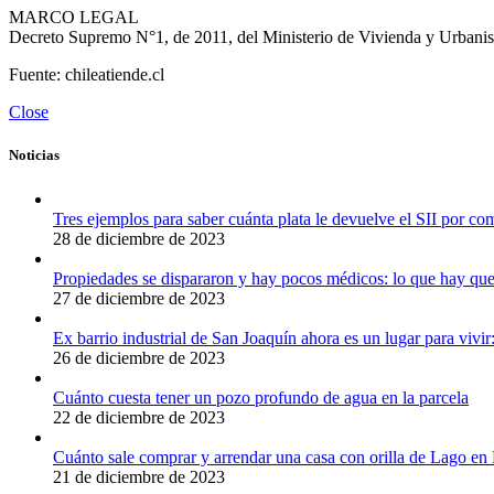
MARCO LEGAL
Decreto Supremo N°1, de 2011, del Ministerio de Vivienda y Urbani
Fuente: chileatiende.cl
Close
Noticias
Tres ejemplos para saber cuánta plata le devuelve el SII por c
28 de diciembre de 2023
Propiedades se dispararon y hay pocos médicos: lo que hay que 
27 de diciembre de 2023
Ex barrio industrial de San Joaquín ahora es un lugar para viv
26 de diciembre de 2023
Cuánto cuesta tener un pozo profundo de agua en la parcela
22 de diciembre de 2023
Cuánto sale comprar y arrendar una casa con orilla de Lago en
21 de diciembre de 2023