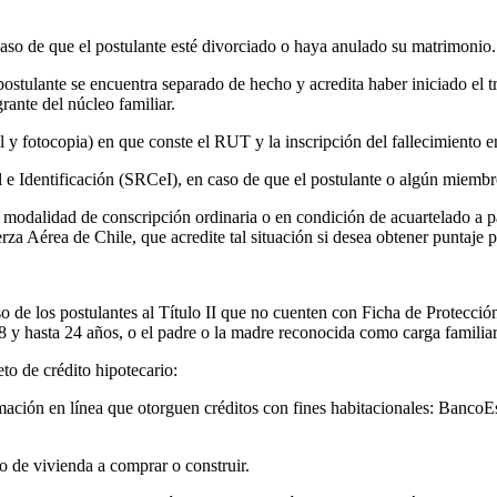
caso de que el postulante esté divorciado o haya anulado su matrimonio.
ostulante se encuentra separado de hecho y acredita haber iniciado el t
ante del núcleo familiar.
 y fotocopia) en que conste el RUT y la inscripción del fallecimiento e
 e Identificación (SRCeI), en caso de que el postulante o algún miembro
odalidad de conscripción ordinaria o en condición de acuartelado a part
za Aérea de Chile, que acredite tal situación si desea obtener puntaje p
o de los postulantes al Título II que no cuenten con Ficha de Protección
8 y hasta 24 años, o el padre o la madre reconocida como carga familiar
to de crédito hipotecario:
ormación en línea que otorguen créditos con fines habitacionales: Banc
 de vivienda a comprar o construir.