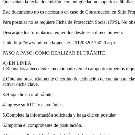
Que señale la fecha de emisión, con antigüedad no superior a 60 días r
Este documento no es necesario en caso de Construcción en Sitio Propi
Para postular no se requiere Ficha de Protección Social (FPS). No obsta
Descargue los formularios requeridos desde esta dirección web:
Link: http://www.minvu.cl/opensite_20120320175020.aspx
PASO A PASO: CÓMO REALIZAR EL TRÁMITE
A) EN LINEA
1.Reúna los antecedentes mencionados en el campo documentos reque
2.Obtenga presencialmente el código de activación de cuenta para clave 
activar dicha clave.
3.Haga clic en ir al trámite.
4.Ingrese su RUT y clave única.
5.Complete la información solicitada y haga clic en postular.
6.Imprima el comprobante de postulación.