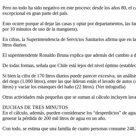
Pero no todo ha sido negativo en este proceso: desde los años 80, el
excepcional en gran parte del país.
Esto ocurre porque al dejar las casas y optar por departamentos, las fa
por 10 minutos de uso de la manguera).
En cifras, la Superintendencia de Servicios Sanitarios afirma que en l
litros diarios.
El superintendente Ronaldo Bruna explica que además del cambio a dep
De todas formas, señala que Chile está lejos del nivel óptimo (estable
Si bien la cifra de 170 litros diarios puede parecer excesiva, un anál
del riego (1.000 litros), entre las que lideran están el lavado de autos (
litros) y vaciar los estanques del baño (22 litros). (Ver infografía)
Otras actividades más pequeñas que se suman al cálculo incluyen lavarse
DUCHAS DE TRES MINUTOS
En el cálculo, además, pueden considerarse los “desperdicios” de agua,
generar la pérdida de 200 mil litros de agua en un año.
Con todo, se estima que una familia de cuatro personas consume 248.2