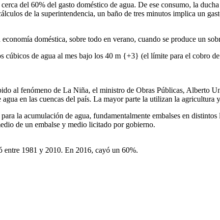
cerca del 60% del gasto doméstico de agua. De ese consumo, la ducha 
álculos de la superintendencia, un baño de tres minutos implica un gasto
a economía doméstica, sobre todo en verano, cuando se produce un sob
 cúbicos de agua al mes bajo los 40 m {+3} (el límite para el cobro de
ebido al fenómeno de La Niña, el ministro de Obras Públicas, Alberto Un
ua en las cuencas del país. La mayor parte la utilizan la agricultura y 
a para la acumulación de agua, fundamentalmente embalses en distintos lu
medio de un embalse y medio licitado por gobierno.
ayó entre 1981 y 2010. En 2016, cayó un 60%.