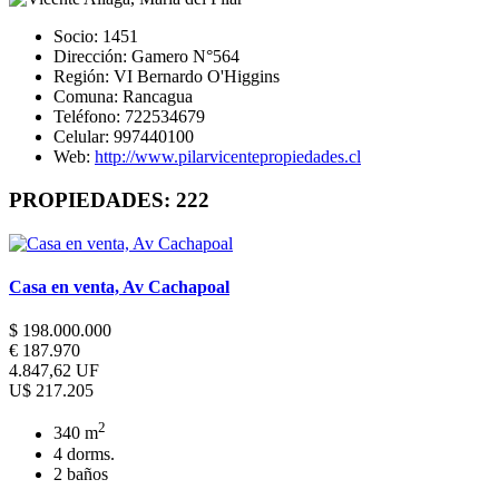
Socio:
1451
Dirección:
Gamero N°564
Región:
VI Bernardo O'Higgins
Comuna:
Rancagua
Teléfono:
722534679
Celular:
997440100
Web:
http://www.pilarvicentepropiedades.cl
PROPIEDADES:
222
Casa en venta, Av Cachapoal
$ 198.000.000
€ 187.970
4.847,62 UF
U$ 217.205
2
340 m
4 dorms.
2 baños