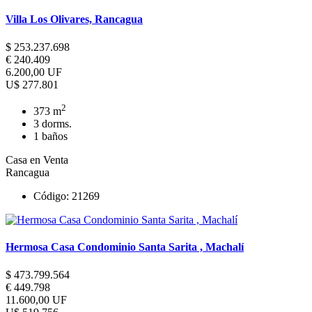
Villa Los Olivares, Rancagua
$ 253.237.698
€ 240.409
6.200,00 UF
U$ 277.801
2
373 m
3 dorms.
1 baños
Casa en Venta
Rancagua
Código: 21269
Hermosa Casa Condominio Santa Sarita , Machalí
$ 473.799.564
€ 449.798
11.600,00 UF