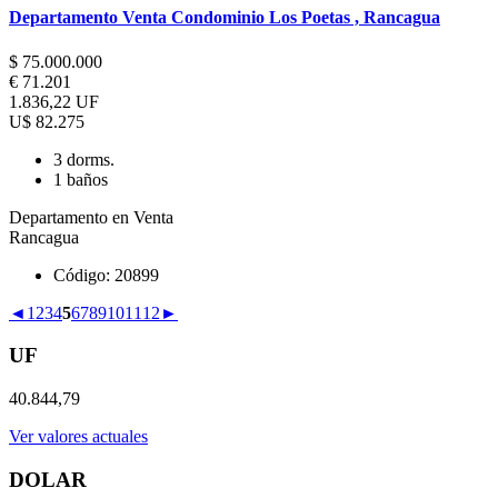
Departamento Venta Condominio Los Poetas , Rancagua
$ 75.000.000
€ 71.201
1.836,22 UF
U$ 82.275
3 dorms.
1 baños
Departamento en Venta
Rancagua
Código: 20899
◄
1
2
3
4
5
6
7
8
9
10
11
12
►
UF
40.844,79
Ver valores actuales
DOLAR