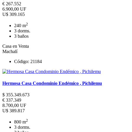
€ 267.552
6.900,00 UF
U$ 309.165
2
240 m
3 dorms.
3 baños
Casa en Venta
Machalí
Código: 21184
Hermosa Casa Condominio Endémico , Pichilemu
$ 355.349.673
€ 337.349
8.700,00 UF
U$ 389.817
2
800 m
3 dorms.