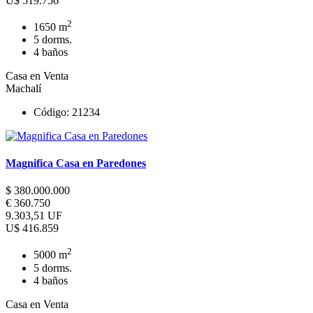
U$ 519.756
2
1650 m
5 dorms.
4 baños
Casa en Venta
Machalí
Código: 21234
Magnifica Casa en Paredones
$ 380.000.000
€ 360.750
9.303,51 UF
U$ 416.859
2
5000 m
5 dorms.
4 baños
Casa en Venta