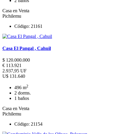
2 baños
Casa en Venta
Pichilemu
Código: 21161
Casa El Pangal , Cahuil
$ 120.000.000
€ 113.921
2.937,95 UF
U$ 131.640
2
496 m
2 dorms.
1 baños
Casa en Venta
Pichilemu
Código: 21154