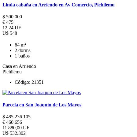
Linda cabaña en Arriendo en Av Comercio, Pichilemu
$ 500.000
€ 475
12,24 UF
U$ 548
2
64 m
2 dorms.
1 baños
Casa en Arriendo
Pichilemu
Código: 21351
Parcela en San Joaquin de Los Mayos
$ 485.236.105
€ 460.656
11.880,00 UF
U$ 532.302