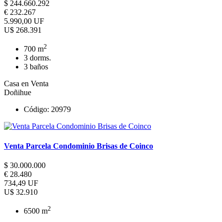
$ 244.660.292
€ 232.267
5.990,00 UF
U$ 268.391
2
700 m
3 dorms.
3 baños
Casa en Venta
Doñihue
Código: 20979
Venta Parcela Condominio Brisas de Coinco
$ 30.000.000
€ 28.480
734,49 UF
U$ 32.910
2
6500 m